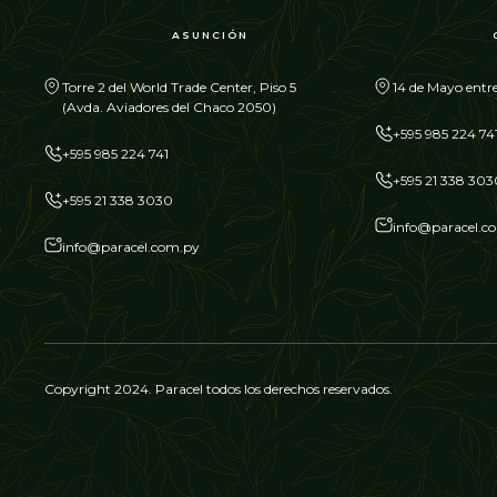
ASUNCIÓN
Torre 2 del World Trade Center, Piso 5
14 de Mayo entre
(Avda. Aviadores del Chaco 2050)
+595 985 224 74
+595 985 224 741
+595 21 338 303
+595 21 338 3030
info@paracel.c
info@paracel.com.py
Copyright 2024. Paracel todos los derechos reservados.