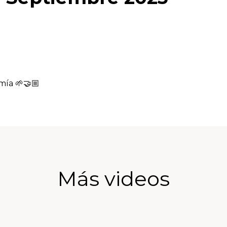
nomía 🌱🤝🏼
Más videos