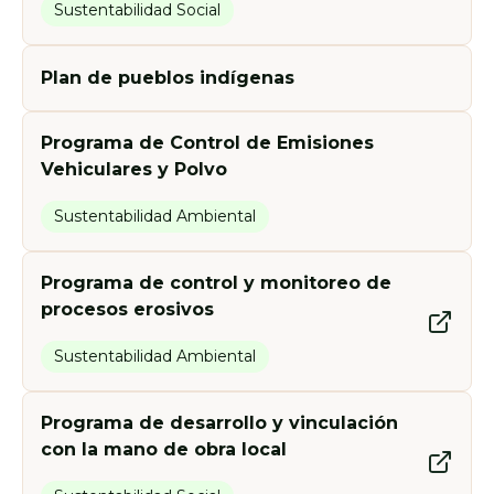
Sustentabilidad Social
Categorías de Amenaza:
registro civil en las comunidades
de Paracel y organizaciones aliadas
indígenas.
Programas desarrollados:
en la implementación de
programas sociales.
Plan de pueblos indígenas
Programas desarrollados:
Programas desarrollados:
Programas desarrollados:
Programa de Control de Emisiones
Vehiculares y Polvo
Sustentabilidad Ambiental
Programa de control y monitoreo de
procesos erosivos
Sustentabilidad Ambiental
Programa de desarrollo y vinculación
con la mano de obra local