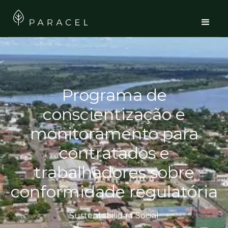
Programa de
conscientização e
monitoramento para
contratados e
trabalhadores sobre
conformidade regulatória
Sustentabilidad Social