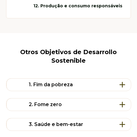
12. Produção e consumo responsáveis
Otros Objetivos de Desarrollo
Sostenible
1. Fim da pobreza
2. Fome zero
Entre agora e 2030, reduza em pelo menos
metade a proporção de homens, mulheres,
3. Saúde e bem-estar
meninos e meninas de todas as idades que
Até 2030, reduzir em pelo menos metade a
vivem na pobreza em todas as suas