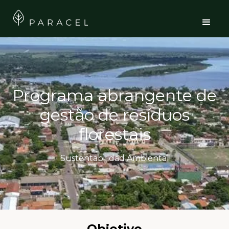
Programa abrangente de
gestão de resíduos
florestais
Sustentabilidad Ambiental
Objetivo