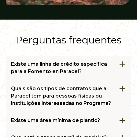
Perguntas frequentes
Existe uma linha de crédito específica
para a Fomento en Paracel?
A Paracel não tem esse serviço. No entanto,
existem créditos florestais produzidos por
Quais são os tipos de contratos que a
agências de desenvolvimento que são
Paracel tem para pessoas físicas ou
desembolsados por meio de bancos comerciais.
instituições interessadas no Programa?
Existem dois tipos de contrato: o primeiro é
chamado de Standing Wood, em que a Paracel
Existe uma área mínima de plantio?
é responsável pela colheita e transporte da
Sim, a área mínima de plantio é de 500
madeira da propriedade da pessoa ou