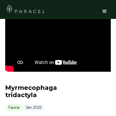
Myrmecophaga
tridactyla
Fauna
Jan 2025